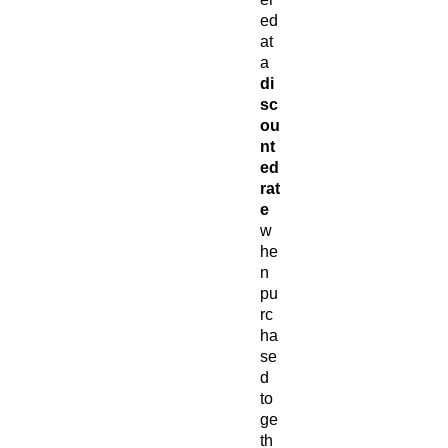
ed
at
a
di
sc
ou
nt
ed
rat
e
w
he
n
pu
rc
ha
se
d
to
ge
th