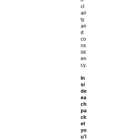
cl
ari
ty
an
d
co
ns
ist
en
cy.
In
si
de
ea
ch
pa
ck
et
yo
u’l