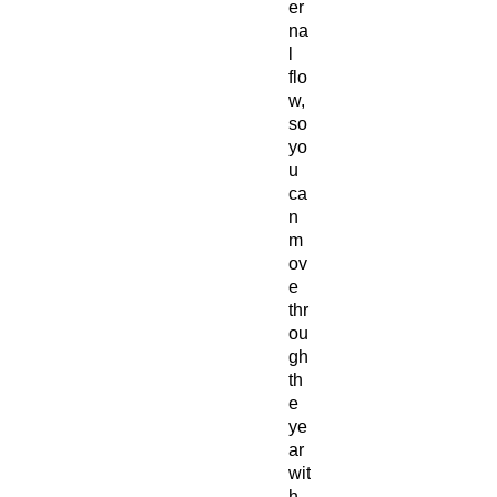
er
na
l
flo
w,
so
yo
u
ca
n
m
ov
e
thr
ou
gh
th
e
ye
ar
wit
h