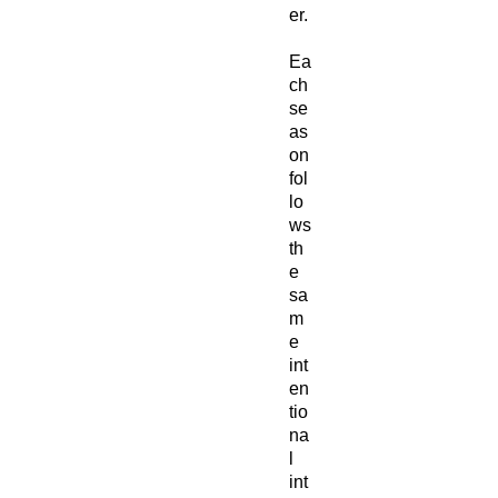
er.
Ea
ch
se
as
on
fol
lo
ws
th
e
sa
m
e
int
en
tio
na
l
int