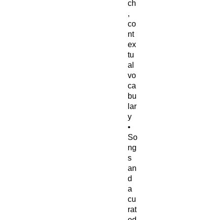
ch
,
co
nt
ex
tu
al
vo
ca
bu
lar
y
•
So
ng
s
an
d
a
cu
rat
ed