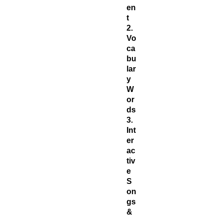
en
t
2.
Vo
ca
bu
lar
y
W
or
ds
3.
Int
er
ac
tiv
e
S
on
gs
&