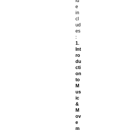
id
e
in
cl
ud
es
:
1.
Int
ro
du
cti
on
to
M
us
ic
&
M
ov
e
m