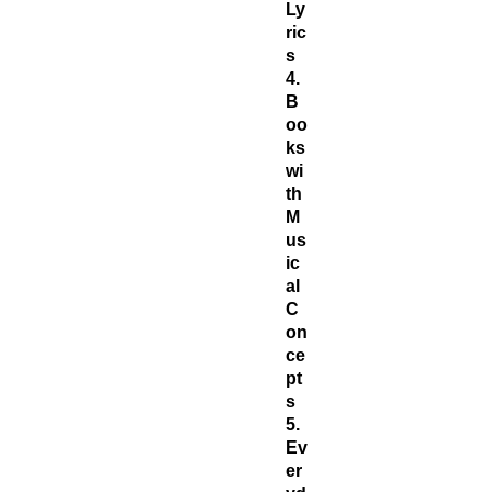
Ly
ric
s
4.
B
oo
ks
wi
th
M
us
ic
al
C
on
ce
pt
s
5.
Ev
er