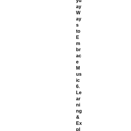
yd
ay
W
ay
s
to
E
m
br
ac
e
M
us
ic
6.
Le
ar
ni
ng
&
Ex
pl