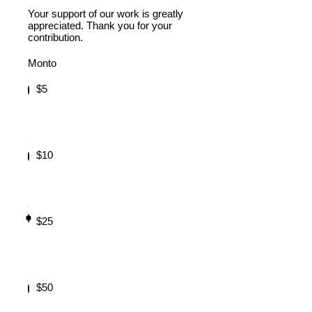
Your support of our work is greatly
appreciated. Thank you for your
contribution.
Monto
$
$5
5
$
$10
1
0
$25
$
2
5
$
$50
5