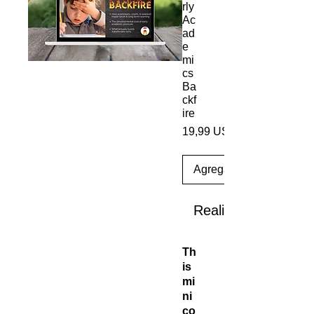
rly
Ac
ad
e
mi
cs
Ba
ckf
ire
19,99 US$
Agregar al carrito
Realizar compra
Th
is
mi
ni
co