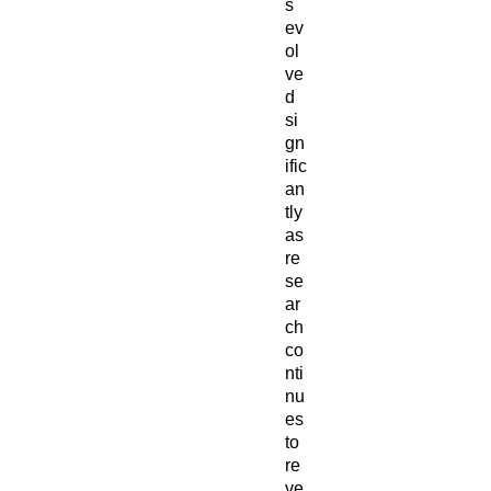
s
ev
ol
ve
d
si
gn
ific
an
tly
as
re
se
ar
ch
co
nti
nu
es
to
re
ve