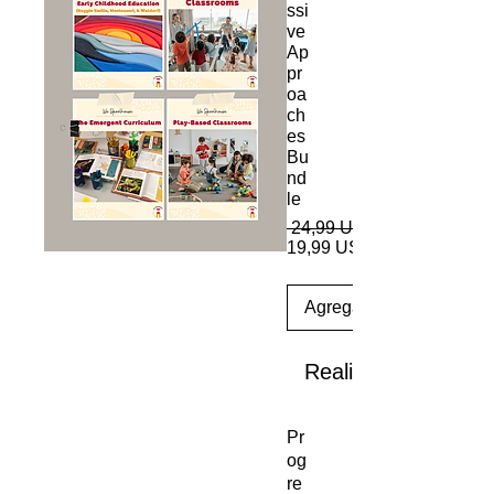
ssi
ve
Ap
pr
oa
ch
es
Bu
nd
le
 24,99 US$ 
19,99 US$
Agregar al carrito
Realizar compra
Pr
og
re