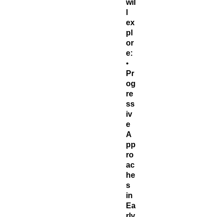
wil
l
ex
pl
or
e:
•
Pr
og
re
ss
iv
e
A
pp
ro
ac
he
s
in
Ea
rly