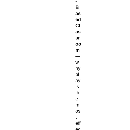
-
B
as
ed
Cl
as
sr
oo
m
—
w
hy
pl
ay
is
th
e
m
os
t
eff
ec