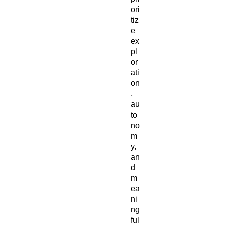
ori
tiz
e
ex
pl
or
ati
on
,
au
to
no
m
y,
an
d
m
ea
ni
ng
ful