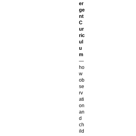
er
ge
nt
C
ur
ric
ul
u
m
—
ho
w
ob
se
rv
ati
on
an
d
ch
ild