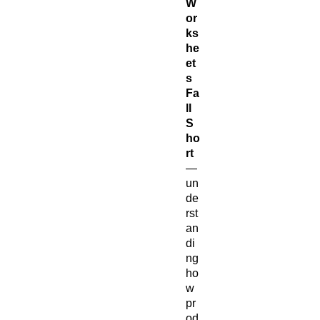
W
or
ks
he
et
s
Fa
ll
S
ho
rt
—
un
de
rst
an
di
ng
ho
w
pr
od