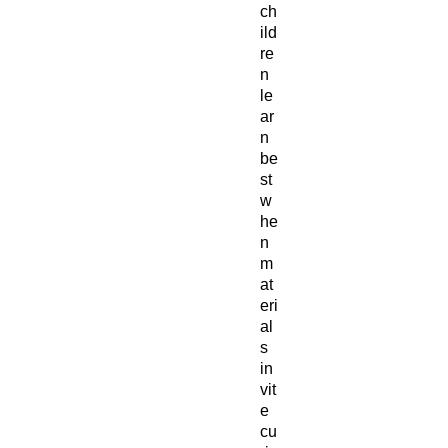
ch
ild
re
n
le
ar
n
be
st
w
he
n
m
at
eri
al
s
in
vit
e
cu