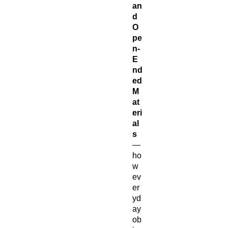
an
d
O
pe
n-
E
nd
ed
M
at
eri
al
s
—
ho
w
ev
er
yd
ay
ob