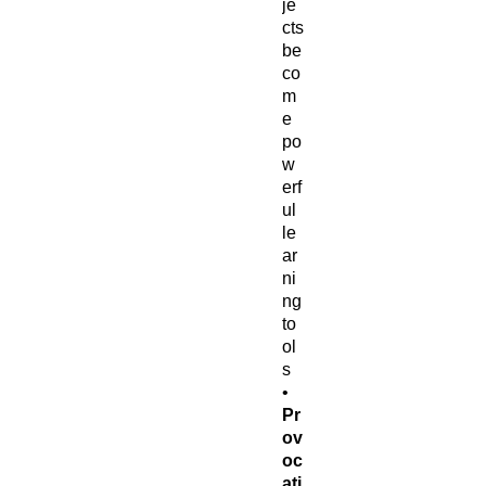
je
cts
be
co
m
e
po
w
erf
ul
le
ar
ni
ng
to
ol
s
•
Pr
ov
oc
ati