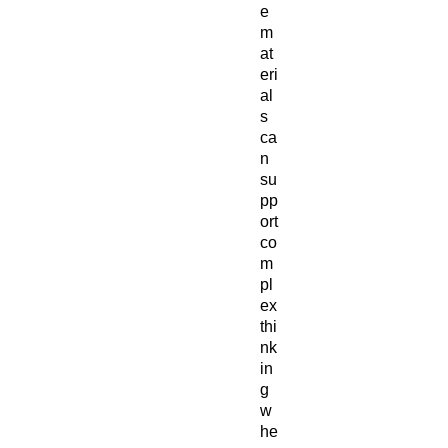
e
m
at
eri
al
s
ca
n
su
pp
ort
co
m
pl
ex
thi
nk
in
g
w
he