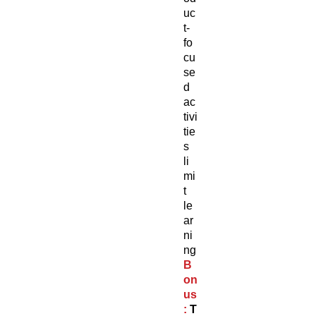
uc
t-
fo
cu
se
d
ac
tivi
tie
s
li
mi
t
le
ar
ni
ng
B
on
us
:
T