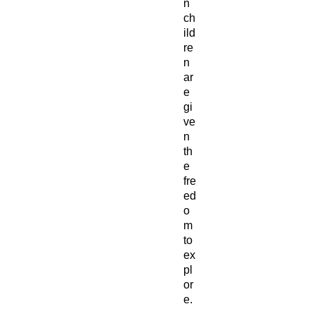
n
ch
ild
re
n
ar
e
gi
ve
n
th
e
fre
ed
o
m
to
ex
pl
or
e.