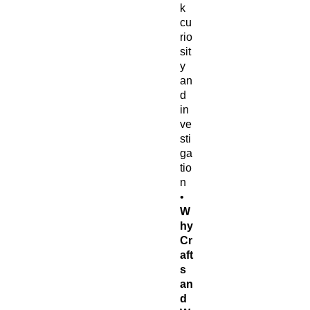
k
cu
rio
sit
y
an
d
in
ve
sti
ga
tio
n
•
W
hy
Cr
aft
s
an
d