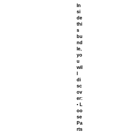
In
si
de
thi
s
bu
nd
le,
yo
u
wil
l
di
sc
ov
er:
•
L
oo
se
Pa
rts