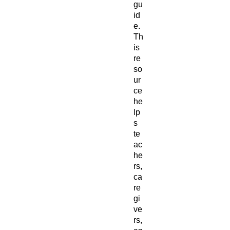
gu
id
e.
Th
is
re
so
ur
ce
he
lp
s
te
ac
he
rs,
ca
re
gi
ve
rs,