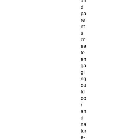
an
d
pa
re
nt
s
cr
ea
te
en
ga
gi
ng
ou
td
oo
r
an
d
na
tur
e-