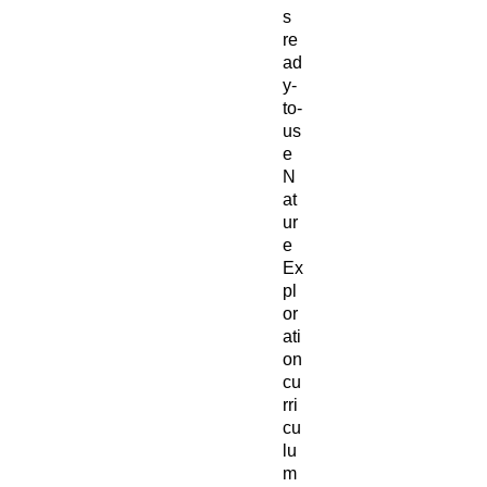
s
re
ad
y-
to-
us
e
N
at
ur
e
Ex
pl
or
ati
on
cu
rri
cu
lu
m