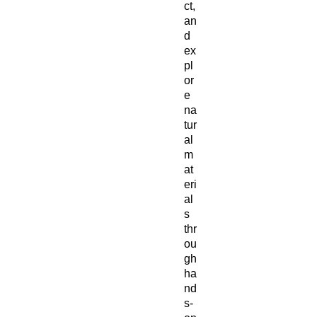
ct,
an
d
ex
pl
or
e
na
tur
al
m
at
eri
al
s
thr
ou
gh
ha
nd
s-