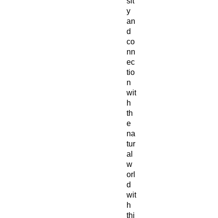
sit
y
an
d
co
nn
ec
tio
n
wit
h
th
e
na
tur
al
w
orl
d
wit
h
thi