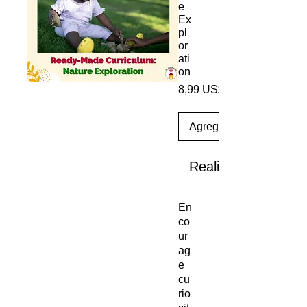
e
Ex
pl
or
ati
on
8,99 US$
Agregar al carrito
Realizar compra
En
co
ur
ag
e
cu
rio