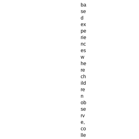
ba
se
d
ex
pe
rie
nc
es
w
he
re
ch
ild
re
n
ob
se
rv
e,
co
lle