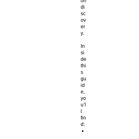
on
di
sc
ov
er
y.
In
si
de
thi
s
gu
id
e,
yo
u’l
l
fin
d:
A
s