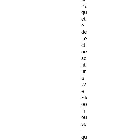
Pa
qu
et
e
de
Le
ct
oe
sc
rit
ur
a
W
e
Sk
oo
lh
ou
se
,
qu