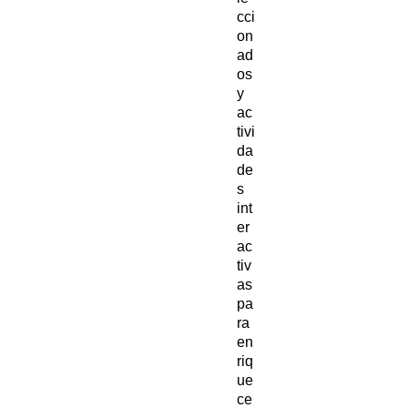
cci
on
ad
os
y
ac
tivi
da
de
s
int
er
ac
tiv
as
pa
ra
en
riq
ue
ce