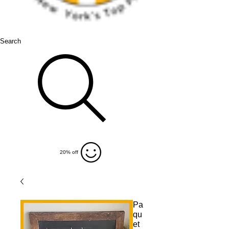
Search
20% off
Pa
qu
et