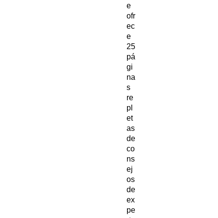
e
ofr
ec
e
25
pá
gi
na
s
re
pl
et
as
de
co
ns
ej
os
de
ex
pe