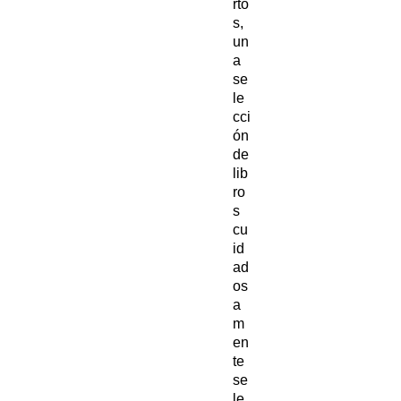
rto
s,
un
a
se
le
cci
ón
de
lib
ro
s
cu
id
ad
os
a
m
en
te
se
le