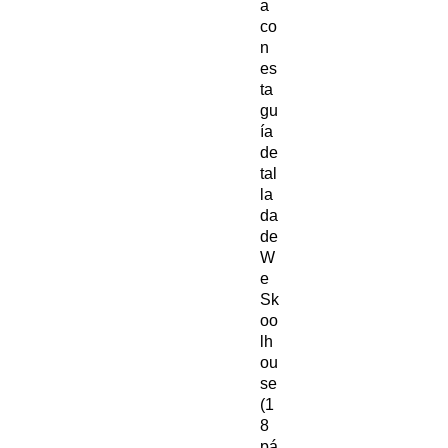
a
co
n
es
ta
gu
ía
de
tal
la
da
de
W
e
Sk
oo
lh
ou
se
(1
8
pá