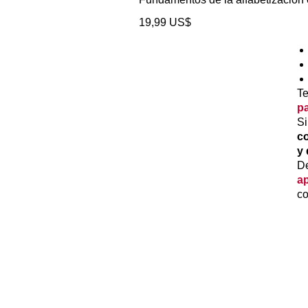
Precio
19,99 US$
T
pa
Si
c
y 
De
ap
co