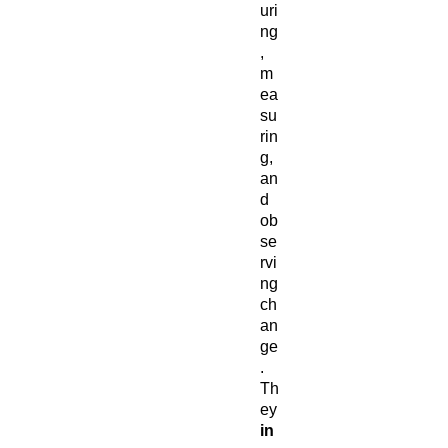
uri
ng
,
m
ea
su
rin
g,
an
d
ob
se
rvi
ng
ch
an
ge
.
Th
ey
in