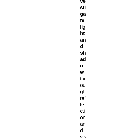
ve
sti
ga
te
lig
ht
an
d
sh
ad
o
w
thr
ou
gh
ref
le
cti
on
an
d
vis