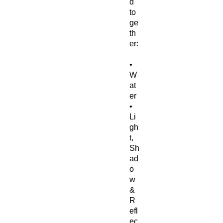
d
to
ge
th
er:
•
W
at
er
•
Li
gh
t,
Sh
ad
o
w
&
R
efl
ec