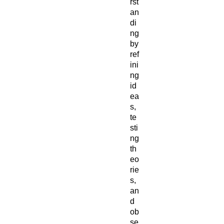
rst
an
di
ng
by
ref
ini
ng
id
ea
s,
te
sti
ng
th
eo
rie
s,
an
d
ob
se