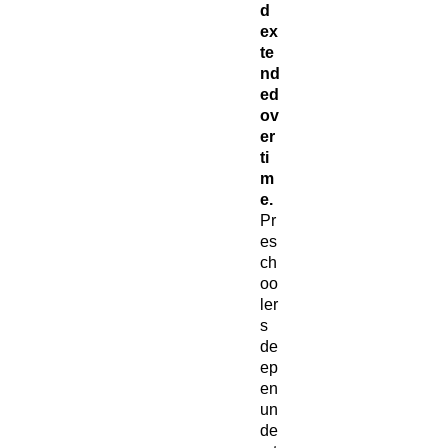
d
ex
te
nd
ed
ov
er
ti
m
e.
Pr
es
ch
oo
ler
s
de
ep
en
un
de