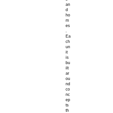
an
d
ho
m
es
.
Ea
ch
un
it
is
bu
ilt
ar
ou
nd
co
nc
ep
ts
th