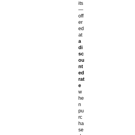
its
—
off
er
ed
at
a
di
sc
ou
nt
ed
rat
e
w
he
n
pu
rc
ha
se