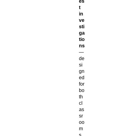
es
t
in
ve
sti
ga
tio
ns
—
de
si
gn
ed
for
bo
th
cl
as
sr
oo
m
s