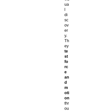
ua
l
di
sc
ov
er
y.
Th
ey
te
st
fo
rc
e
an
d
m
oti
on
thr
ou