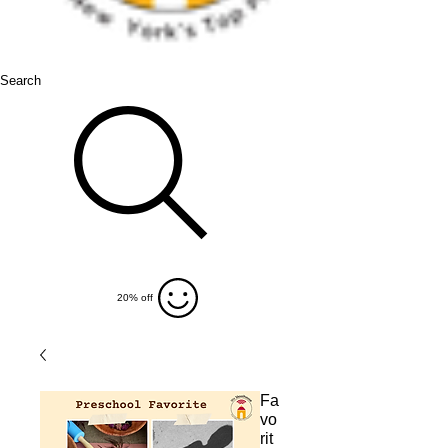
Search
20% off
Fa
vo
rit