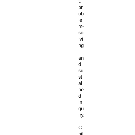
t,
pr
ob
le
m-
so
lvi
ng
,
an
d
su
st
ai
ne
d
in
qu
iry.
C
hil