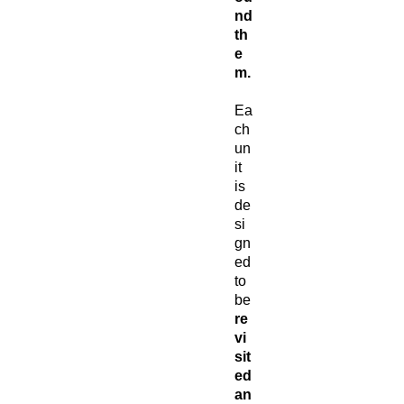
nd
th
e
m.
Ea
ch
un
it
is
de
si
gn
ed
to
be
re
vi
sit
ed
an