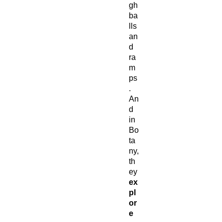
gh
ba
lls
an
d
ra
m
ps
.
An
d
in
Bo
ta
ny,
th
ey
ex
pl
or
e