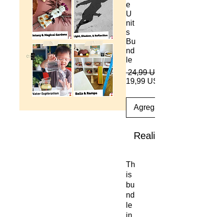
e
U
nit
s
Bu
nd
le
 24,99 US$ 
19,99 US$
Agregar al carrito
Realizar compra
Th
is
bu
nd
le
in