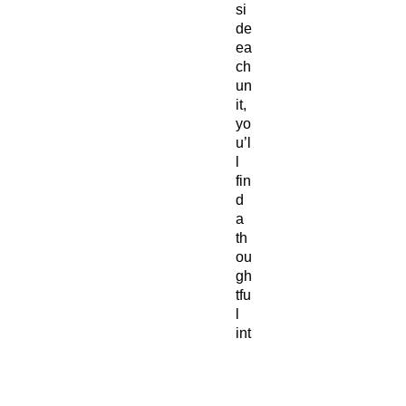
si
de
ea
ch
un
it,
yo
u’l
l
fin
d
a
th
ou
gh
tfu
l
int
ro
du
cti