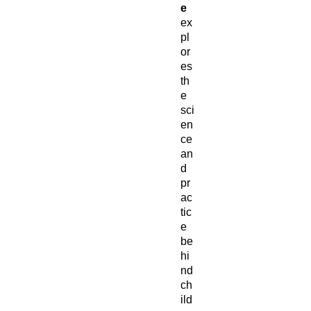
e
ex
pl
or
es
th
e
sci
en
ce
an
d
pr
ac
tic
e
be
hi
nd
ch
ild