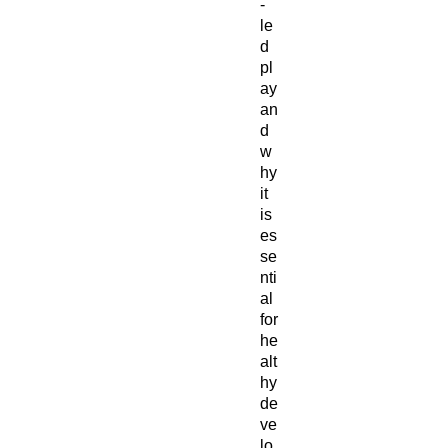
-
le
d
pl
ay
an
d
w
hy
it
is
es
se
nti
al
for
he
alt
hy
de
ve
lo