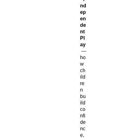
nd
ep
en
de
nt
Pl
ay
—
ho
w
ch
ild
re
n
bu
ild
co
nfi
de
nc
e,