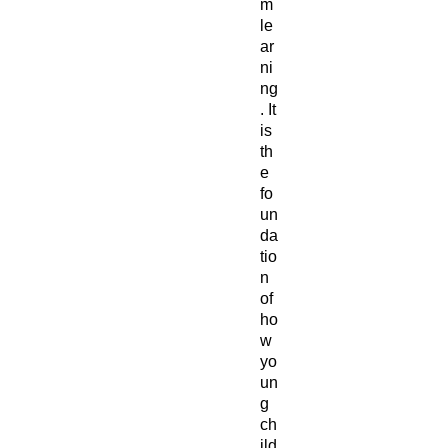
m
le
ar
ni
ng
. It
is
th
e
fo
un
da
tio
n
of
ho
w
yo
un
g
ch
ild