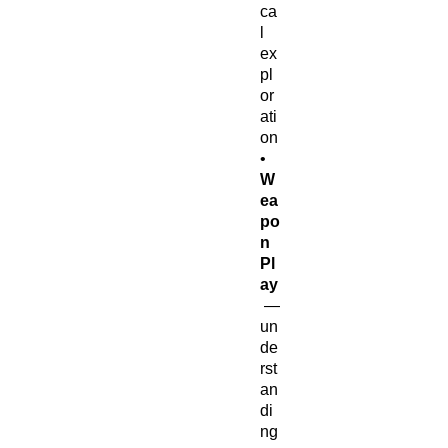
ca
l
ex
pl
or
ati
on
•
W
ea
po
n
Pl
ay
—
un
de
rst
an
di
ng