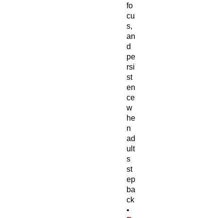
fo
cu
s,
an
d
pe
rsi
st
en
ce
w
he
n
ad
ult
s
st
ep
ba
ck
•