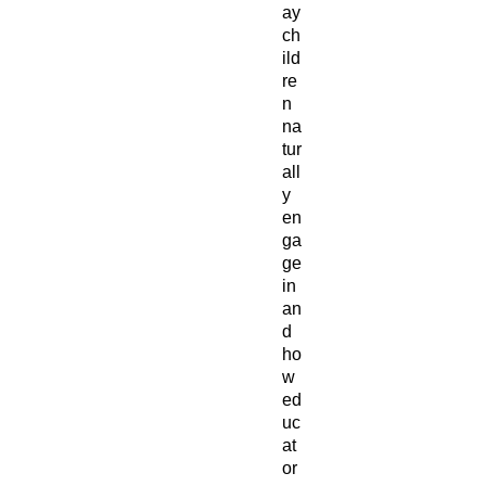
ay
ch
ild
re
n
na
tur
all
y
en
ga
ge
in
an
d
ho
w
ed
uc
at
or