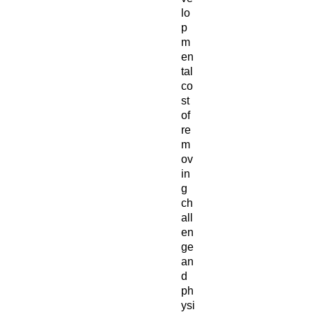
lo
p
m
en
tal
co
st
of
re
m
ov
in
g
ch
all
en
ge
an
d
ph
ysi