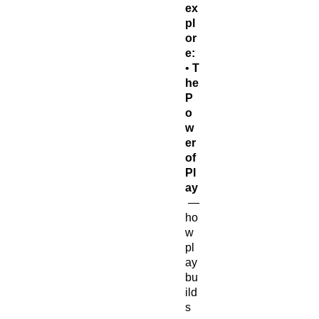
ex
pl
or
e:
•
T
he
P
o
w
er
of
Pl
ay
—
ho
w
pl
ay
bu
ild
s