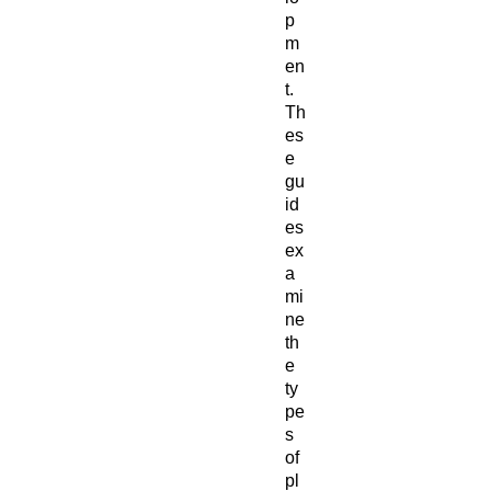
p
m
en
t.
Th
es
e
gu
id
es
ex
a
mi
ne
th
e
ty
pe
s
of
pl