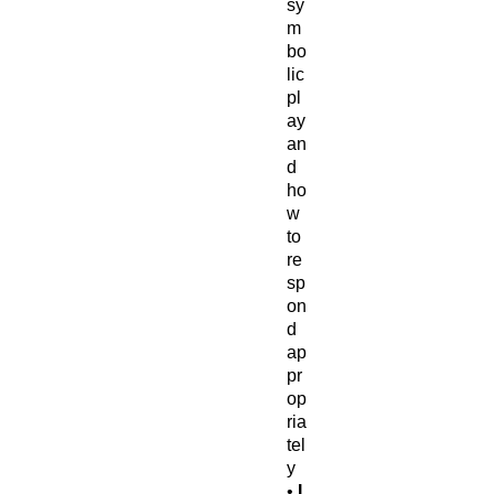
sy
m
bo
lic
pl
ay
an
d
ho
w
to
re
sp
on
d
ap
pr
op
ria
tel
y
•
I