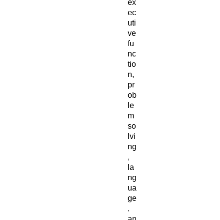
ex
ec
uti
ve
fu
nc
tio
n,
pr
ob
le
m
so
lvi
ng
,
la
ng
ua
ge
,
an