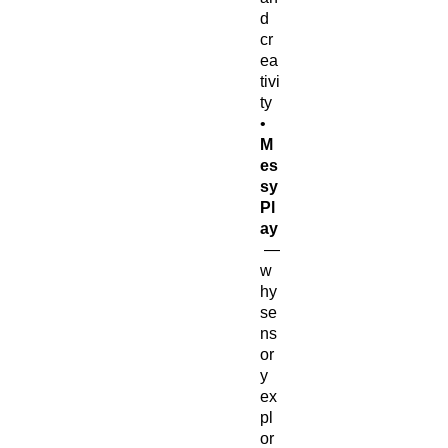
d
cr
ea
tivi
ty
•
M
es
sy
Pl
ay
—
w
hy
se
ns
or
y
ex
pl
or