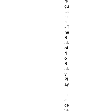
re
gu
lat
io
n
•
T
he
Ri
sk
of
N
o
Ri
sk
y
Pl
ay
—
th
e
de
ve