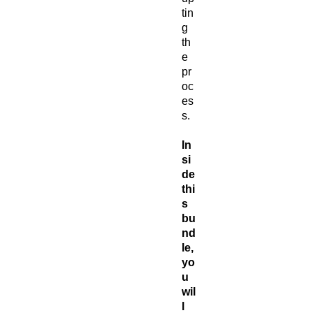
tin
g
th
e
pr
oc
es
s.
In
si
de
thi
s
bu
nd
le,
yo
u
wil
l