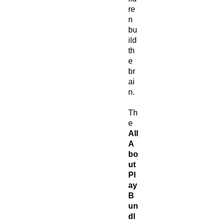
re
n
bu
ild
th
e
br
ai
n.
Th
e
All
A
bo
ut
Pl
ay
B
un
dl