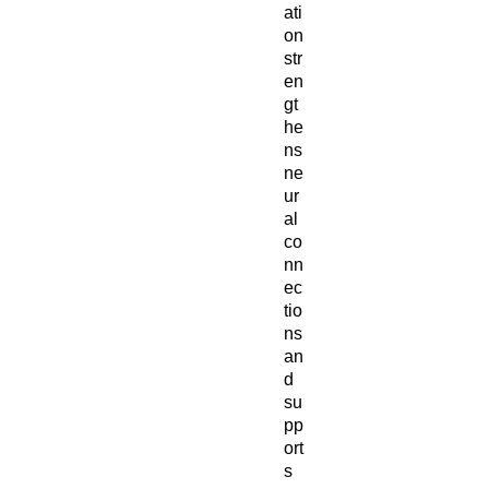
ati
on
str
en
gt
he
ns
ne
ur
al
co
nn
ec
tio
ns
an
d
su
pp
ort
s