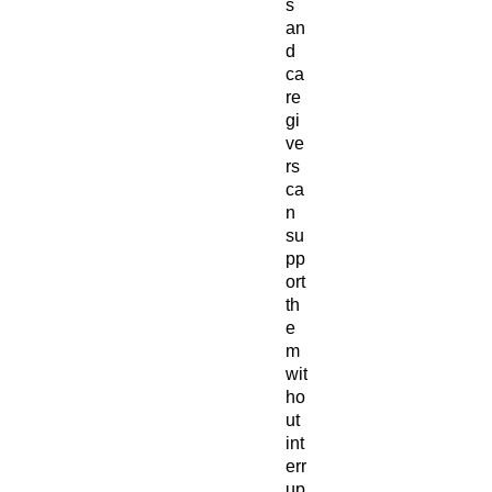
s
an
d
ca
re
gi
ve
rs
ca
n
su
pp
ort
th
e
m
wit
ho
ut
int
err
up